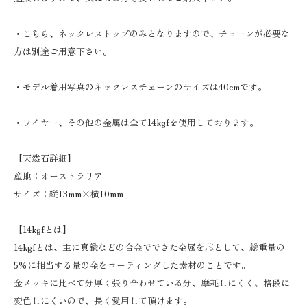
・こちら、ネックレストップのみとなりますので、チェーンが必要な
方は別途ご用意下さい。
・モデル着用写真のネックレスチェーンのサイズは40cmです。
・ワイヤー、その他の金属は全て14kgfを使用しております。
【天然石詳細】
産地：オーストラリア
サイズ：縦13mm×横10mm
【14kgfとは】
14kgfとは、主に真鍮などの合金でできた金属を芯として、総重量の
5％に相当する量の金をコーティングした素材のことです。
金メッキに比べて分厚く張り合わせている分、摩耗しにくく、格段に
変色しにくいので、長く愛用して頂けます。