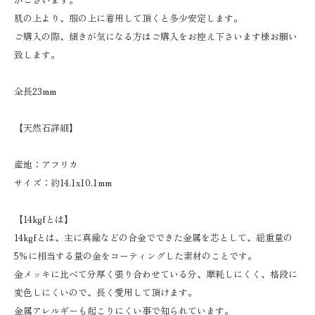
肌の上より、服の上に着用して頂くと多少安定します。
ご購入の際、傾きが気になる方はご購入をお控え下さいます様お願い
致します。
全長23mm
【天然石詳細】
産地：アフリカ
サイズ：約14.1x10.1mm
【14kgfとは】
14kgfとは、主に真鍮などの合金でできた金属を芯として、総重量の
5％に相当する量の金をコーティングした素材のことです。
金メッキに比べて分厚く張り合わせている分、摩耗しにくく、格段に
変色しにくいので、長く愛用して頂けます。
金属アレルギーも起こりにくい事で知られています。