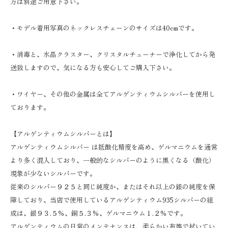
方は別途ご用意下さい。
・モデル着用写真のネックレスチェーンのサイズは40cmです。
・消毒と、水晶クラスター、クリスタルチューナーで浄化してから発
送致しますので、気になる方も安心してご購入下さい。
・ワイヤー、その他の金属は全てアルゲンティウムシルバーを使用し
ております。
【アルゲンティウムシルバーとは】
アルゲンティウムシルバー は抵酸化精度を高め、ゲルマニウムを通常
より多く混入しており、一般的なシルバーのように黒くなる（酸化）
現象が少ないシルバーです。
従来のシルバー９２５と同じ純度か、またはそれ以上の銀の純度を保
障しており、当店で使用しているアルゲンティウム935シルバーの組
成は、銀９３.５％、銅５.３％、ゲルマニウム１.２％です。
アルゲンティウムの日常のメンテナンスは、柔らかい布等で拭いてい