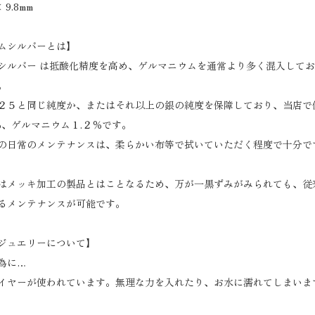
 9.8mm
ムシルバーとは】
シルバー は抵酸化精度を高め、ゲルマニウムを通常より多く混入して
。
２５と同じ純度か、またはそれ以上の銀の純度を保障しており、当店で使
％、ゲルマニウム１.２％です。
の日常のメンテナンスは、柔らかい布等で拭いていただく程度で十分で
はメッキ加工の製品とはことなるため、万が一黒ずみがみられても、従
るメンテナンスが可能です。
ジュエリーについて】
為に…
イヤーが使われています。無理な力を入れたり、お水に濡れてしまいま