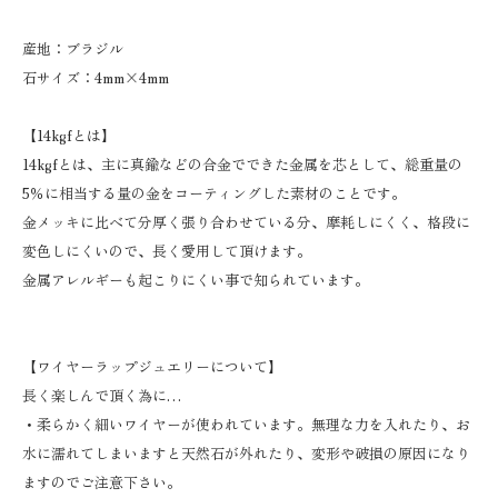
産地：ブラジル
石サイズ：4mm×4mm
【14kgfとは】
14kgfとは、主に真鍮などの合金でできた金属を芯として、総重量の
5％に相当する量の金をコーティングした素材のことです。
金メッキに比べて分厚く張り合わせている分、摩耗しにくく、格段に
変色しにくいので、長く愛用して頂けます。
金属アレルギーも起こりにくい事で知られています。
【ワイヤーラップジュエリーについて】
長く楽しんで頂く為に…
・柔らかく細いワイヤーが使われています。無理な力を入れたり、お
水に濡れてしまいますと天然石が外れたり、変形や破損の原因になり
ますのでご注意下さい。