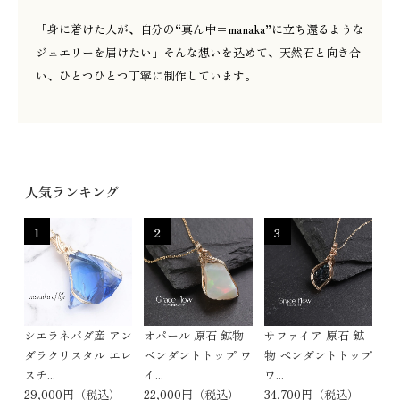
「身に着けた人が、自分の“真ん中＝manaka”に立ち還るような
ジュエリーを届けたい」そんな想いを込めて、天然石と向き合
い、ひとつひとつ丁寧に制作しています。
人気ランキング
1
2
3
シエラネバダ産 アン
オパール 原石 鉱物
サファイア 原石 鉱
ダラクリスタル エレ
ペンダントトップ ワ
物 ペンダントトップ
スチ...
イ...
ワ...
29,000円（税込）
22,000円（税込）
34,700円（税込）