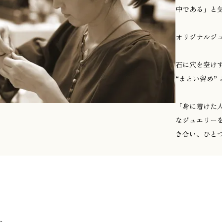
中である」と
オリジナルジュエリ
石に穴を空け
“まとい留め”
「身に着けた人
なジュエリー
き合い、ひと