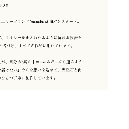
気づき
ーブランド"manaka of life"をスタート。
ず、ワイヤーをまとわせるように留める技法を
 と名づけ、すべての作品に用いています。
が、自分の“真ん中＝manaka”に立ち還るよう
を届けたい」そんな想いを込めて、天然石と向
つひとつ丁寧に制作しています。