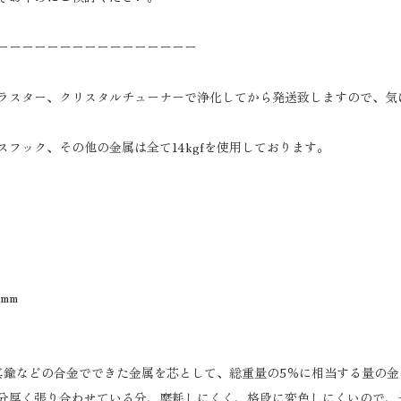
ーーーーーーーーーーーーーーーー
ラスター、クリスタルチューナーで浄化してから発送致しますので、気
スフック、その他の金属は全て14kgfを使用しております。
mm
主に真鍮などの合金でできた金属を芯として、総重量の5％に相当する量の
分厚く張り合わせている分、摩耗しにくく、格段に変色しにくいので、