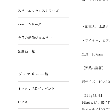
スリーエッセンスシリーズ
ーーーーーーーー
ハートシリーズ
・消毒と、水晶ク
今月の新作ジュエリー
・ワイヤー、ピア
誕生石一覧
全長：16.6mm
【天然石詳細】
ジュエリー一覧
石サイズ：10×10
ネックレス&ペンダント
【14kgfとは】
ピアス
14kgfとは、
金メッキに比べて