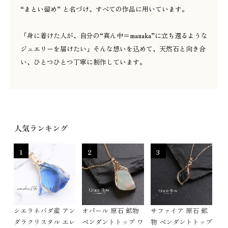
“まとい留め” と名づけ、すべての作品に用いています。
「身に着けた人が、自分の“真ん中＝manaka”に立ち還るような
ジュエリーを届けたい」そんな想いを込めて、天然石と向き合
い、ひとつひとつ丁寧に制作しています。
人気ランキング
1
2
3
シエラネバダ産 アン
オパール 原石 鉱物
サファイア 原石 鉱
ダラクリスタル エレ
ペンダントトップ ワ
物 ペンダントトップ