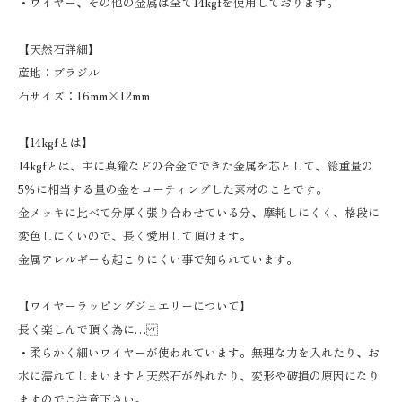
・ワイヤー、その他の金属は全て14kgfを使用しております。
【天然石詳細】
産地：ブラジル
石サイズ：16mm×12mm
【14kgfとは】
14kgfとは、主に真鍮などの合金でできた金属を芯として、総重量の
5％に相当する量の金をコーティングした素材のことです。
金メッキに比べて分厚く張り合わせている分、摩耗しにくく、格段に
変色しにくいので、長く愛用して頂けます。
金属アレルギーも起こりにくい事で知られています。
【ワイヤーラッピングジュエリーについて】
長く楽しんで頂く為に…
・柔らかく細いワイヤーが使われています。無理な力を入れたり、お
水に濡れてしまいますと天然石が外れたり、変形や破損の原因になり
ますのでご注意下さい。