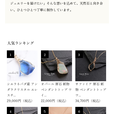
ジュエリーを届けたい」そんな想いを込めて、天然石と向き合
い、ひとつひとつ丁寧に制作しています。
人気ランキング
1
2
3
シエラネバダ産 アン
オパール 原石 鉱物
サファイア 原石 鉱
ダラクリスタル エレ
ペンダントトップ ワ
物 ペンダントトップ
スチ...
イ...
ワ...
29,000円（税込）
22,000円（税込）
34,700円（税込）
4
5
6