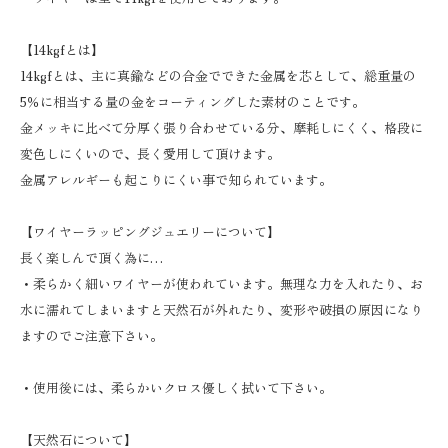
【14kgfとは】
14kgfとは、主に真鍮などの合金でできた金属を芯として、総重量の
5％に相当する量の金をコーティングした素材のことです。
金メッキに比べて分厚く張り合わせている分、摩耗しにくく、格段に
変色しにくいので、長く愛用して頂けます。
金属アレルギーも起こりにくい事で知られています。
【ワイヤーラッピングジュエリーについて】
長く楽しんで頂く為に…
・柔らかく細いワイヤーが使われています。無理な力を入れたり、お
水に濡れてしまいますと天然石が外れたり、変形や破損の原因になり
ますのでご注意下さい。
・使用後には、柔らかいクロス優しく拭いて下さい。
【天然石について】