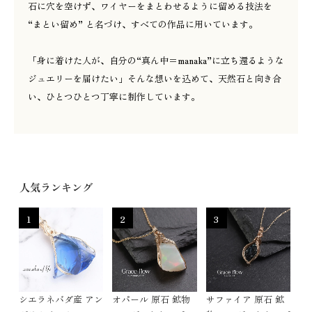
石に穴を空けず、ワイヤーをまとわせるように留める技法を
“まとい留め” と名づけ、すべての作品に用いています。
「身に着けた人が、自分の“真ん中＝manaka”に立ち還るような
ジュエリーを届けたい」そんな想いを込めて、天然石と向き合
い、ひとつひとつ丁寧に制作しています。
人気ランキング
1
2
3
シエラネバダ産 アン
オパール 原石 鉱物
サファイア 原石 鉱