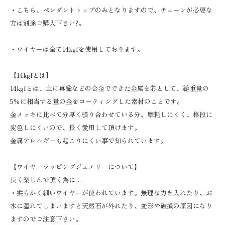
・こちら、ペンダントトップのみとなりますので、チェーンが必要な
方は別途ご購入下さい?。
・ワイヤーは全て14kgfを使用しております。
【14kgfとは】
14kgfとは、主に真鍮などの合金でできた金属を芯として、総重量の
5％に相当する量の金をコーティングした素材のことです。
金メッキに比べて分厚く張り合わせている分、摩耗しにくく、格段に
変色しにくいので、長く愛用して頂けます。
金属アレルギーも起こりにくい事で知られています。
【ワイヤーラッピングジュエリーについて】
長く楽しんで頂く為に…
・柔らかく細いワイヤーが使われています。無理な力を入れたり、お
水に濡れてしまいますと天然石が外れたり、変形や破損の原因になり
ますのでご注意下さい。